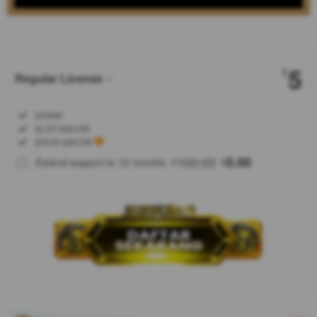
Show More
5
$
Regular License
Regular
Included:
DAX69
License
Included:
SLOT GACOR
SELECTED
Included:
SITUS GACOR
88
$
100.00
5.00
Extend support to 12 months
$
$
Cari situs
slot online
terpercaya?
Baca ulasan
lengkap
DAX69 di
sini!
Temukan
bocoran
RTP live