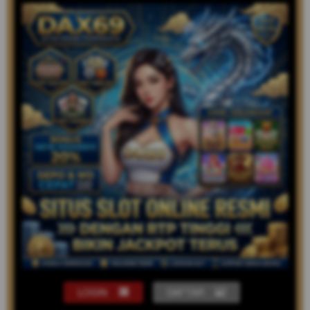
LOGIN
DAFTAR