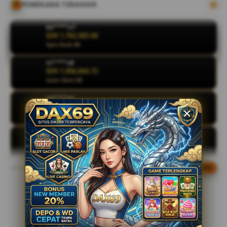
tertinggi,
PEMENANG TERAKHIR
panduan
daftar,
ka****u7
hingga tips
IDR 1,762,583.00
Spin Rush 88
gacor untuk
raih
ni****o8
kemenangan
IDR 1,956,844.72
maksimal
Gate Slots 88
hari ini.
sa****a1
IDR 561,383.48
V
PG Soft Hot
i
e
vi****o5
IDR 956,968.70
w
Gates of Olympus
l
i
UPDATE WINNER
LIVE FEED
ri****o8
c
IDR 1,534,471.74
e
PG Soft Hot
n
ma****i1
s
IDR 1,140,027.14
e
Spin Rush 88