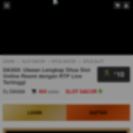
DAX69
SLOT GACOR
SITUS GACOR
SITUS SLOT
DAX69: Ulasan Lengkap Situs Slot
10
$
Online Resmi dengan RTP Live
Tertinggi
By
DAX69
404
sales
SLOT GACOR
LOGIN
DAFTAR