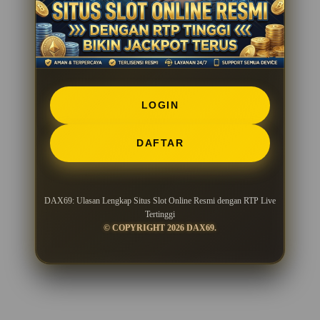
d
e
ma****i9
IDR 905,603.08
t
Gate Slots 88
a
i
al****a5
l
IDR 1,942,416.82
s
Mahjong Ways Black
LOGIN
DAFTAR
DAX69: Ulasan Lengkap Situs Slot Online Resmi dengan RTP Live
Tertinggi
© COPYRIGHT 2026 DAX69.